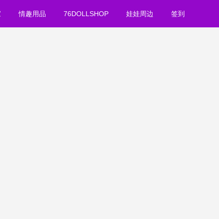
家
情趣用品
76DOLLSHOP
娃娃周边
签到