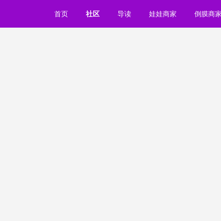
首页
社区
导读
娃娃商家
倒膜商